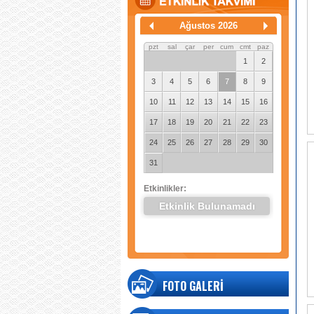
Ağustos 2026
pzt
sal
çar
per
cum
cmt
paz
1
2
3
4
5
6
7
8
9
10
11
12
13
14
15
16
17
18
19
20
21
22
23
24
25
26
27
28
29
30
31
Etkinlikler:
Etkinlik Bulunamadı
FOTO GALERİ