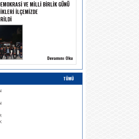
EMOKRASİ VE MİLLİ BİRLİK GÜNÜ
İKLERİ İLÇEMİZDE
RİLDİ
Devamını Oku
TÜMÜ
N
N
R
K