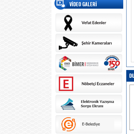
VİDEO GALERİ
D