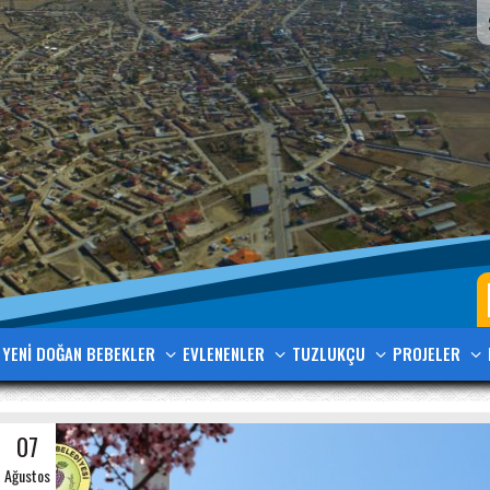
YENİ DOĞAN BEBEKLER
EVLENENLER
TUZLUKÇU
PROJELER
07
Ağustos