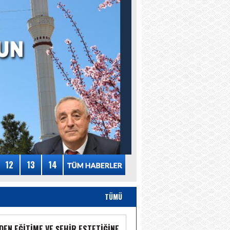
12
13
14
TÜMÜ
DEN EĞİTİME VE ŞEHİR ESTETİĞİNE