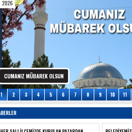
2026
CUMANIZ MÜBAREK OLSUN
04
1
2
3
4
5
6
7
8
9
10
11
Ağustos
2026
ABERLER
HER SALI İLÇEMİZDE KURULAN PAZARDAN
BELEDİYEMİZ