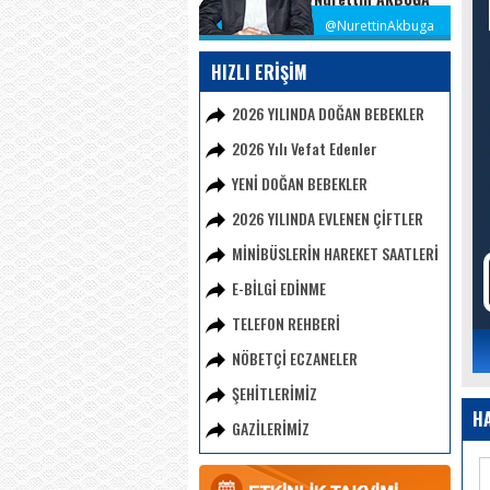
@NurettinAkbuga
HIZLI ERİŞİM
2026 YILINDA DOĞAN BEBEKLER
2026 Yılı Vefat Edenler
YENİ DOĞAN BEBEKLER
2026 YILINDA EVLENEN ÇİFTLER
MİNİBÜSLERİN HAREKET SAATLERİ
E-BİLGİ EDİNME
TELEFON REHBERİ
NÖBETÇİ ECZANELER
ŞEHİTLERİMİZ
H
GAZİLERİMİZ