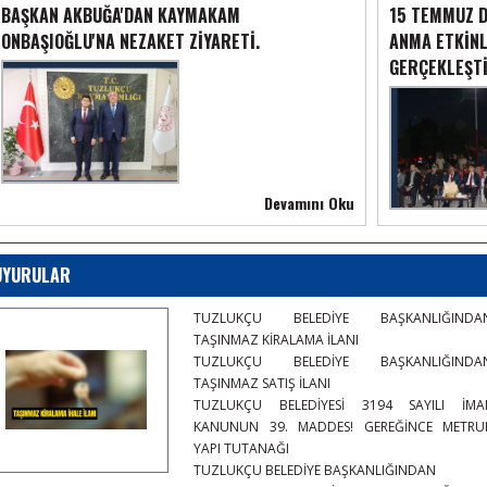
BAŞKAN AKBUĞA'DAN KAYMAKAM
15 TEMMUZ D
ONBAŞIOĞLU'NA NEZAKET ZİYARETİ.
ANMA ETKİNL
GERÇEKLEŞTİ
HAYIRLI CUMALAR
31
Temmmuz
Devamını Oku
2026
UYURULAR
TUZLUKÇU BELEDİYE BAŞKANLIĞINDA
TAŞINMAZ KİRALAMA İLANI
TUZLUKÇU BELEDİYE BAŞKANLIĞINDA
TAŞINMAZ SATIŞ İLANI
TUZLUKÇU BELEDİYESİ 3194 SAYILI İMA
KANUNUN 39. MADDES! GEREĞİNCE METRU
YAPI TUTANAĞI
TUZLUKÇU BELEDİYE BAŞKANLIĞINDAN