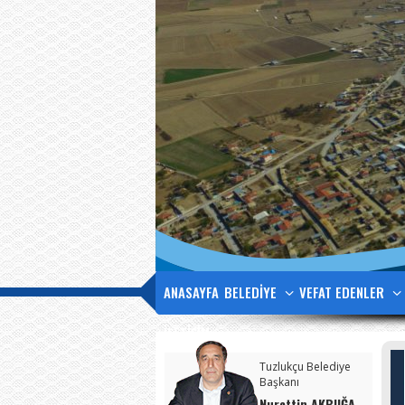
ANASAYFA
BELEDİYE
VEFAT EDENLER
İLETİŞİM
Tuzlukçu Belediye
Başkanı
Nurettin AKBUĞA