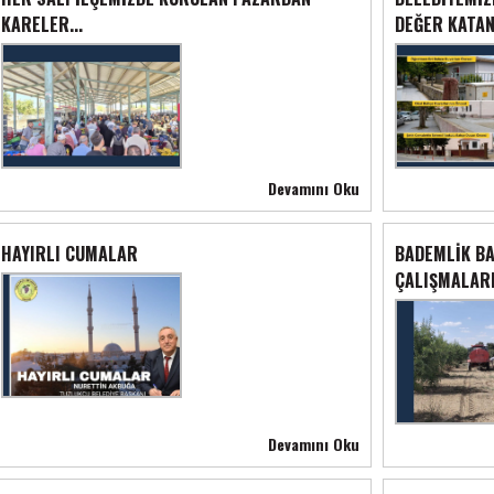
KARELER...
DEĞER KATAN
AĞUSTOS'UN İLK HAFTASINDA İLÇE PAZARIMIZ...
Devamını Oku
HAYIRLI CUMALAR
BADEMLİK B
31
ÇALIŞMALARI
Temmmuz
2026
Devamını Oku