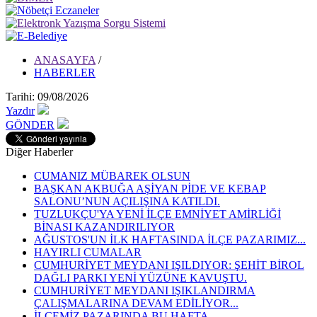
ANASAYFA
/
HABERLER
Tarihi: 09/08/2026
Yazdır
GÖNDER
Diğer Haberler
CUMANIZ MÜBAREK OLSUN
BAŞKAN AKBUĞA AŞİYAN PİDE VE KEBAP
SALONU’NUN AÇILIŞINA KATILDI.
TUZLUKÇU'YA YENİ İLÇE EMNİYET AMİRLİĞİ
BİNASI KAZANDIRILIYOR
AĞUSTOS'UN İLK HAFTASINDA İLÇE PAZARIMIZ...
HAYIRLI CUMALAR
CUMHURİYET MEYDANI IŞILDIYOR: ŞEHİT BİROL
DAĞLI PARKI YENİ YÜZÜNE KAVUŞTU.
CUMHURİYET MEYDANI IŞIKLANDIRMA
ÇALIŞMALARINA DEVAM EDİLİYOR...
İLÇEMİZ PAZARINDA BU HAFTA