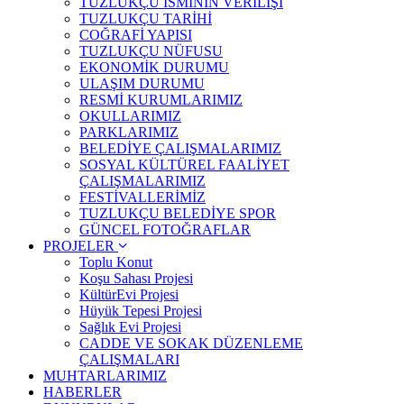
TUZLUKÇU İSMİNİN VERİLİŞİ
TUZLUKÇU TARİHİ
COĞRAFİ YAPISI
TUZLUKÇU NÜFUSU
EKONOMİK DURUMU
ULAŞIM DURUMU
RESMİ KURUMLARIMIZ
OKULLARIMIZ
PARKLARIMIZ
BELEDİYE ÇALIŞMALARIMIZ
SOSYAL KÜLTÜREL FAALİYET
ÇALIŞMALARIMIZ
FESTİVALLERİMİZ
TUZLUKÇU BELEDİYE SPOR
GÜNCEL FOTOĞRAFLAR
PROJELER
Toplu Konut
Koşu Sahası Projesi
KültürEvi Projesi
Hüyük Tepesi Projesi
Sağlık Evi Projesi
CADDE VE SOKAK DÜZENLEME
ÇALIŞMALARI
MUHTARLARIMIZ
HABERLER