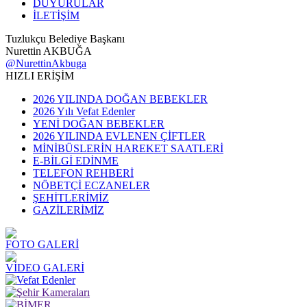
DUYURULAR
İLETİŞİM
Tuzlukçu Belediye Başkanı
Nurettin AKBUĞA
@NurettinAkbuga
HIZLI ERİŞİM
2026 YILINDA DOĞAN BEBEKLER
2026 Yılı Vefat Edenler
YENİ DOĞAN BEBEKLER
2026 YILINDA EVLENEN ÇİFTLER
MİNİBÜSLERİN HAREKET SAATLERİ
E-BİLGİ EDİNME
TELEFON REHBERİ
NÖBETÇİ ECZANELER
ŞEHİTLERİMİZ
GAZİLERİMİZ
FOTO GALERİ
VİDEO GALERİ