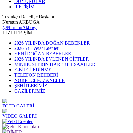
DUYURULAR
İLETİŞİM
Tuzlukçu Belediye Başkanı
Nurettin AKBUĞA
@NurettinAkbuga
HIZLI ERİŞİM
2026 YILINDA DOĞAN BEBEKLER
2026 Yılı Vefat Edenler
YENİ DOĞAN BEBEKLER
2026 YILINDA EVLENEN ÇİFTLER
MİNİBÜSLERİN HAREKET SAATLERİ
E-BİLGİ EDİNME
TELEFON REHBERİ
NÖBETÇİ ECZANELER
ŞEHİTLERİMİZ
GAZİLERİMİZ
FOTO GALERİ
VİDEO GALERİ