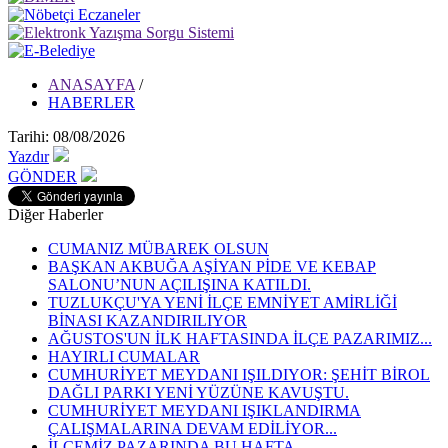
ANASAYFA
/
HABERLER
Tarihi: 08/08/2026
Yazdır
GÖNDER
Diğer Haberler
CUMANIZ MÜBAREK OLSUN
BAŞKAN AKBUĞA AŞİYAN PİDE VE KEBAP
SALONU’NUN AÇILIŞINA KATILDI.
TUZLUKÇU'YA YENİ İLÇE EMNİYET AMİRLİĞİ
BİNASI KAZANDIRILIYOR
AĞUSTOS'UN İLK HAFTASINDA İLÇE PAZARIMIZ...
HAYIRLI CUMALAR
CUMHURİYET MEYDANI IŞILDIYOR: ŞEHİT BİROL
DAĞLI PARKI YENİ YÜZÜNE KAVUŞTU.
CUMHURİYET MEYDANI IŞIKLANDIRMA
ÇALIŞMALARINA DEVAM EDİLİYOR...
İLÇEMİZ PAZARINDA BU HAFTA