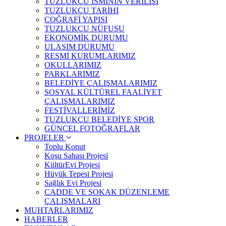
TUZLUKÇU İSMİNİN VERİLİŞİ
TUZLUKÇU TARİHİ
COĞRAFİ YAPISI
TUZLUKÇU NÜFUSU
EKONOMİK DURUMU
ULAŞIM DURUMU
RESMİ KURUMLARIMIZ
OKULLARIMIZ
PARKLARIMIZ
BELEDİYE ÇALIŞMALARIMIZ
SOSYAL KÜLTÜREL FAALİYET
ÇALIŞMALARIMIZ
FESTİVALLERİMİZ
TUZLUKÇU BELEDİYE SPOR
GÜNCEL FOTOĞRAFLAR
PROJELER
Toplu Konut
Koşu Sahası Projesi
KültürEvi Projesi
Hüyük Tepesi Projesi
Sağlık Evi Projesi
CADDE VE SOKAK DÜZENLEME
ÇALIŞMALARI
MUHTARLARIMIZ
HABERLER