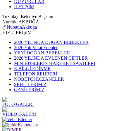
DUYURULAR
İLETİŞİM
Tuzlukçu Belediye Başkanı
Nurettin AKBUĞA
@NurettinAkbuga
HIZLI ERİŞİM
2026 YILINDA DOĞAN BEBEKLER
2026 Yılı Vefat Edenler
YENİ DOĞAN BEBEKLER
2026 YILINDA EVLENEN ÇİFTLER
MİNİBÜSLERİN HAREKET SAATLERİ
E-BİLGİ EDİNME
TELEFON REHBERİ
NÖBETÇİ ECZANELER
ŞEHİTLERİMİZ
GAZİLERİMİZ
FOTO GALERİ
VİDEO GALERİ