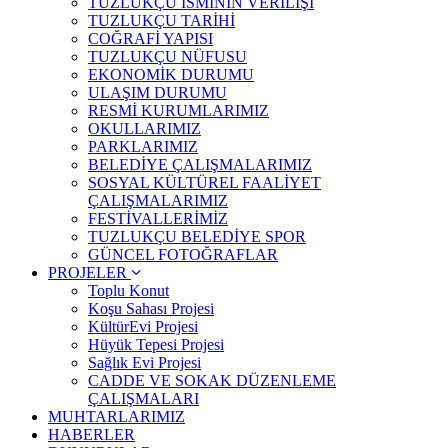
TUZLUKÇU İSMİNİN VERİLİŞİ
TUZLUKÇU TARİHİ
COĞRAFİ YAPISI
TUZLUKÇU NÜFUSU
EKONOMİK DURUMU
ULAŞIM DURUMU
RESMİ KURUMLARIMIZ
OKULLARIMIZ
PARKLARIMIZ
BELEDİYE ÇALIŞMALARIMIZ
SOSYAL KÜLTÜREL FAALİYET
ÇALIŞMALARIMIZ
FESTİVALLERİMİZ
TUZLUKÇU BELEDİYE SPOR
GÜNCEL FOTOĞRAFLAR
PROJELER
Toplu Konut
Koşu Sahası Projesi
KültürEvi Projesi
Hüyük Tepesi Projesi
Sağlık Evi Projesi
CADDE VE SOKAK DÜZENLEME
ÇALIŞMALARI
MUHTARLARIMIZ
HABERLER