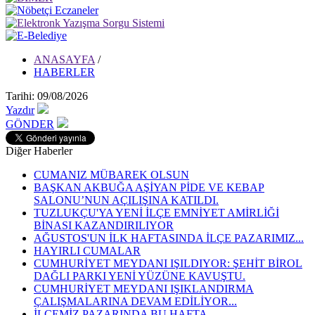
ANASAYFA
/
HABERLER
Tarihi: 09/08/2026
Yazdır
GÖNDER
Diğer Haberler
CUMANIZ MÜBAREK OLSUN
BAŞKAN AKBUĞA AŞİYAN PİDE VE KEBAP
SALONU’NUN AÇILIŞINA KATILDI.
TUZLUKÇU'YA YENİ İLÇE EMNİYET AMİRLİĞİ
BİNASI KAZANDIRILIYOR
AĞUSTOS'UN İLK HAFTASINDA İLÇE PAZARIMIZ...
HAYIRLI CUMALAR
CUMHURİYET MEYDANI IŞILDIYOR: ŞEHİT BİROL
DAĞLI PARKI YENİ YÜZÜNE KAVUŞTU.
CUMHURİYET MEYDANI IŞIKLANDIRMA
ÇALIŞMALARINA DEVAM EDİLİYOR...
İLÇEMİZ PAZARINDA BU HAFTA