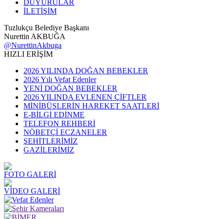
DUYURULAR
İLETİŞİM
Tuzlukçu Belediye Başkanı
Nurettin AKBUĞA
@NurettinAkbuga
HIZLI ERİŞİM
2026 YILINDA DOĞAN BEBEKLER
2026 Yılı Vefat Edenler
YENİ DOĞAN BEBEKLER
2026 YILINDA EVLENEN ÇİFTLER
MİNİBÜSLERİN HAREKET SAATLERİ
E-BİLGİ EDİNME
TELEFON REHBERİ
NÖBETÇİ ECZANELER
ŞEHİTLERİMİZ
GAZİLERİMİZ
FOTO GALERİ
VİDEO GALERİ