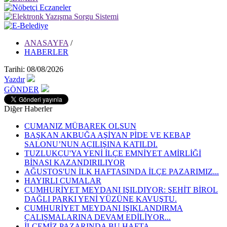
ANASAYFA
/
HABERLER
Tarihi: 08/08/2026
Yazdır
GÖNDER
Diğer Haberler
CUMANIZ MÜBAREK OLSUN
BAŞKAN AKBUĞA AŞİYAN PİDE VE KEBAP
SALONU’NUN AÇILIŞINA KATILDI.
TUZLUKÇU'YA YENİ İLÇE EMNİYET AMİRLİĞİ
BİNASI KAZANDIRILIYOR
AĞUSTOS'UN İLK HAFTASINDA İLÇE PAZARIMIZ...
HAYIRLI CUMALAR
CUMHURİYET MEYDANI IŞILDIYOR: ŞEHİT BİROL
DAĞLI PARKI YENİ YÜZÜNE KAVUŞTU.
CUMHURİYET MEYDANI IŞIKLANDIRMA
ÇALIŞMALARINA DEVAM EDİLİYOR...
İLÇEMİZ PAZARINDA BU HAFTA