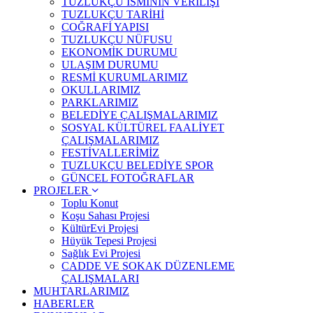
TUZLUKÇU İSMİNİN VERİLİŞİ
TUZLUKÇU TARİHİ
COĞRAFİ YAPISI
TUZLUKÇU NÜFUSU
EKONOMİK DURUMU
ULAŞIM DURUMU
RESMİ KURUMLARIMIZ
OKULLARIMIZ
PARKLARIMIZ
BELEDİYE ÇALIŞMALARIMIZ
SOSYAL KÜLTÜREL FAALİYET
ÇALIŞMALARIMIZ
FESTİVALLERİMİZ
TUZLUKÇU BELEDİYE SPOR
GÜNCEL FOTOĞRAFLAR
PROJELER
Toplu Konut
Koşu Sahası Projesi
KültürEvi Projesi
Hüyük Tepesi Projesi
Sağlık Evi Projesi
CADDE VE SOKAK DÜZENLEME
ÇALIŞMALARI
MUHTARLARIMIZ
HABERLER