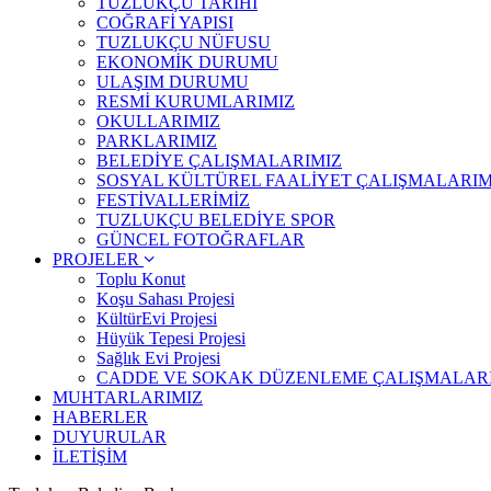
TUZLUKÇU TARİHİ
COĞRAFİ YAPISI
TUZLUKÇU NÜFUSU
EKONOMİK DURUMU
ULAŞIM DURUMU
RESMİ KURUMLARIMIZ
OKULLARIMIZ
PARKLARIMIZ
BELEDİYE ÇALIŞMALARIMIZ
SOSYAL KÜLTÜREL FAALİYET ÇALIŞMALARIM
FESTİVALLERİMİZ
TUZLUKÇU BELEDİYE SPOR
GÜNCEL FOTOĞRAFLAR
PROJELER
Toplu Konut
Koşu Sahası Projesi
KültürEvi Projesi
Hüyük Tepesi Projesi
Sağlık Evi Projesi
CADDE VE SOKAK DÜZENLEME ÇALIŞMALAR
MUHTARLARIMIZ
HABERLER
DUYURULAR
İLETİŞİM