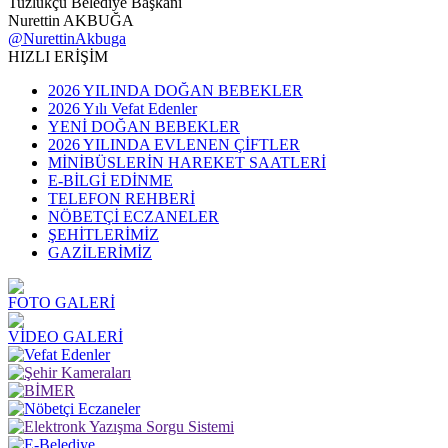
Tuzlukçu Belediye Başkanı
Nurettin AKBUĞA
@NurettinAkbuga
HIZLI ERİŞİM
2026 YILINDA DOĞAN BEBEKLER
2026 Yılı Vefat Edenler
YENİ DOĞAN BEBEKLER
2026 YILINDA EVLENEN ÇİFTLER
MİNİBÜSLERİN HAREKET SAATLERİ
E-BİLGİ EDİNME
TELEFON REHBERİ
NÖBETÇİ ECZANELER
ŞEHİTLERİMİZ
GAZİLERİMİZ
FOTO GALERİ
VİDEO GALERİ