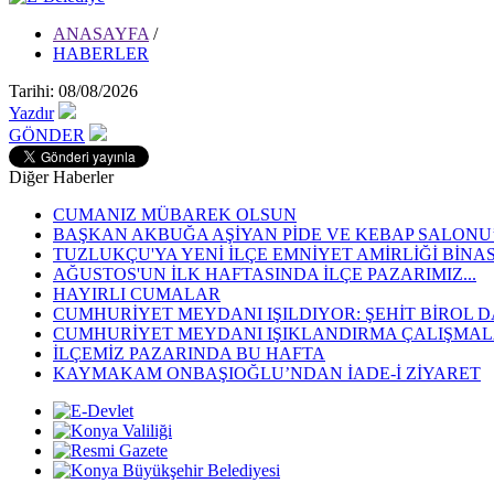
ANASAYFA
/
HABERLER
Tarihi: 08/08/2026
Yazdır
GÖNDER
Diğer Haberler
CUMANIZ MÜBAREK OLSUN
BAŞKAN AKBUĞA AŞİYAN PİDE VE KEBAP SALONU’N
TUZLUKÇU'YA YENİ İLÇE EMNİYET AMİRLİĞİ BİNA
AĞUSTOS'UN İLK HAFTASINDA İLÇE PAZARIMIZ...
HAYIRLI CUMALAR
CUMHURİYET MEYDANI IŞILDIYOR: ŞEHİT BİROL D
CUMHURİYET MEYDANI IŞIKLANDIRMA ÇALIŞMALA
İLÇEMİZ PAZARINDA BU HAFTA
KAYMAKAM ONBAŞIOĞLU’NDAN İADE-İ ZİYARET