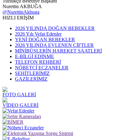
Tuzlukçu Belediye Başkanı
Nurettin AKBUĞA
@NurettinAkbuga
HIZLI ERİŞİM
2026 YILINDA DOĞAN BEBEKLER
2026 Yılı Vefat Edenler
YENİ DOĞAN BEBEKLER
2026 YILINDA EVLENEN ÇİFTLER
MİNİBÜSLERİN HAREKET SAATLERİ
E-BİLGİ EDİNME
TELEFON REHBERİ
NÖBETÇİ ECZANELER
ŞEHİTLERİMİZ
GAZİLERİMİZ
FOTO GALERİ
VİDEO GALERİ