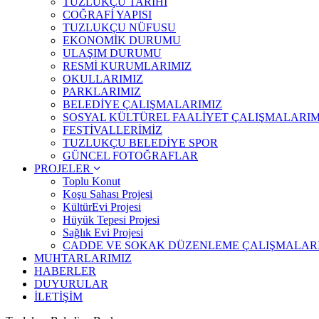
TUZLUKÇU TARİHİ
COĞRAFİ YAPISI
TUZLUKÇU NÜFUSU
EKONOMİK DURUMU
ULAŞIM DURUMU
RESMİ KURUMLARIMIZ
OKULLARIMIZ
PARKLARIMIZ
BELEDİYE ÇALIŞMALARIMIZ
SOSYAL KÜLTÜREL FAALİYET ÇALIŞMALARIM
FESTİVALLERİMİZ
TUZLUKÇU BELEDİYE SPOR
GÜNCEL FOTOĞRAFLAR
PROJELER
Toplu Konut
Koşu Sahası Projesi
KültürEvi Projesi
Hüyük Tepesi Projesi
Sağlık Evi Projesi
CADDE VE SOKAK DÜZENLEME ÇALIŞMALAR
MUHTARLARIMIZ
HABERLER
DUYURULAR
İLETİŞİM