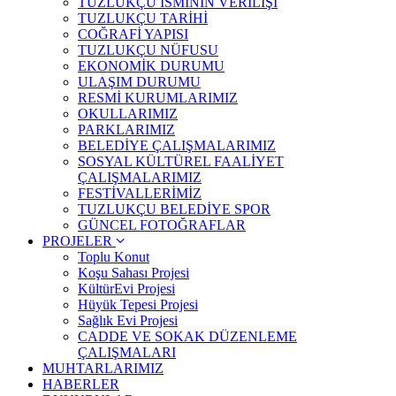
TUZLUKÇU İSMİNİN VERİLİŞİ
TUZLUKÇU TARİHİ
COĞRAFİ YAPISI
TUZLUKÇU NÜFUSU
EKONOMİK DURUMU
ULAŞIM DURUMU
RESMİ KURUMLARIMIZ
OKULLARIMIZ
PARKLARIMIZ
BELEDİYE ÇALIŞMALARIMIZ
SOSYAL KÜLTÜREL FAALİYET
ÇALIŞMALARIMIZ
FESTİVALLERİMİZ
TUZLUKÇU BELEDİYE SPOR
GÜNCEL FOTOĞRAFLAR
PROJELER
Toplu Konut
Koşu Sahası Projesi
KültürEvi Projesi
Hüyük Tepesi Projesi
Sağlık Evi Projesi
CADDE VE SOKAK DÜZENLEME
ÇALIŞMALARI
MUHTARLARIMIZ
HABERLER