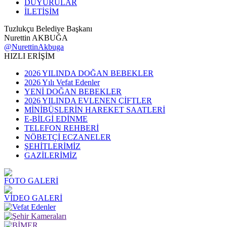
DUYURULAR
İLETİŞİM
Tuzlukçu Belediye Başkanı
Nurettin AKBUĞA
@NurettinAkbuga
HIZLI ERİŞİM
2026 YILINDA DOĞAN BEBEKLER
2026 Yılı Vefat Edenler
YENİ DOĞAN BEBEKLER
2026 YILINDA EVLENEN ÇİFTLER
MİNİBÜSLERİN HAREKET SAATLERİ
E-BİLGİ EDİNME
TELEFON REHBERİ
NÖBETÇİ ECZANELER
ŞEHİTLERİMİZ
GAZİLERİMİZ
FOTO GALERİ
VİDEO GALERİ