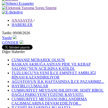
ANASAYFA
/
HABERLER
Tarihi: 09/08/2026
Yazdır
GÖNDER
Diğer Haberler
CUMANIZ MÜBAREK OLSUN
BAŞKAN AKBUĞA AŞİYAN PİDE VE KEBAP
SALONU’NUN AÇILIŞINA KATILDI.
TUZLUKÇU'YA YENİ İLÇE EMNİYET AMİRLİĞİ
BİNASI KAZANDIRILIYOR
AĞUSTOS'UN İLK HAFTASINDA İLÇE PAZARIMIZ...
HAYIRLI CUMALAR
CUMHURİYET MEYDANI IŞILDIYOR: ŞEHİT BİROL
DAĞLI PARKI YENİ YÜZÜNE KAVUŞTU.
CUMHURİYET MEYDANI IŞIKLANDIRMA
ÇALIŞMALARINA DEVAM EDİLİYOR...
İLÇEMİZ PAZARINDA BU HAFTA