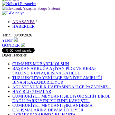
ANASAYFA
/
HABERLER
Tarihi: 09/08/2026
Yazdır
GÖNDER
Diğer Haberler
CUMANIZ MÜBAREK OLSUN
BAŞKAN AKBUĞA AŞİYAN PİDE VE KEBAP
SALONU’NUN AÇILIŞINA KATILDI.
TUZLUKÇU'YA YENİ İLÇE EMNİYET AMİRLİĞİ
BİNASI KAZANDIRILIYOR
AĞUSTOS'UN İLK HAFTASINDA İLÇE PAZARIMIZ...
HAYIRLI CUMALAR
CUMHURİYET MEYDANI IŞILDIYOR: ŞEHİT BİROL
DAĞLI PARKI YENİ YÜZÜNE KAVUŞTU.
CUMHURİYET MEYDANI IŞIKLANDIRMA
ÇALIŞMALARINA DEVAM EDİLİYOR...
İLÇEMİZ PAZARINDA BU HAFTA