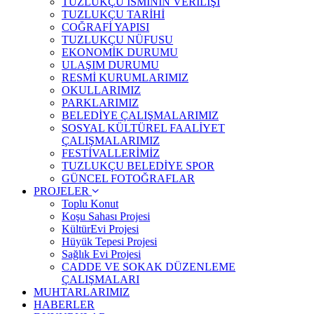
TUZLUKÇU İSMİNİN VERİLİŞİ
TUZLUKÇU TARİHİ
COĞRAFİ YAPISI
TUZLUKÇU NÜFUSU
EKONOMİK DURUMU
ULAŞIM DURUMU
RESMİ KURUMLARIMIZ
OKULLARIMIZ
PARKLARIMIZ
BELEDİYE ÇALIŞMALARIMIZ
SOSYAL KÜLTÜREL FAALİYET
ÇALIŞMALARIMIZ
FESTİVALLERİMİZ
TUZLUKÇU BELEDİYE SPOR
GÜNCEL FOTOĞRAFLAR
PROJELER
Toplu Konut
Koşu Sahası Projesi
KültürEvi Projesi
Hüyük Tepesi Projesi
Sağlık Evi Projesi
CADDE VE SOKAK DÜZENLEME
ÇALIŞMALARI
MUHTARLARIMIZ
HABERLER