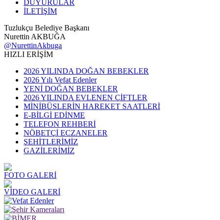
DUYURULAR
İLETİŞİM
Tuzlukçu Belediye Başkanı
Nurettin AKBUĞA
@NurettinAkbuga
HIZLI ERİŞİM
2026 YILINDA DOĞAN BEBEKLER
2026 Yılı Vefat Edenler
YENİ DOĞAN BEBEKLER
2026 YILINDA EVLENEN ÇİFTLER
MİNİBÜSLERİN HAREKET SAATLERİ
E-BİLGİ EDİNME
TELEFON REHBERİ
NÖBETÇİ ECZANELER
ŞEHİTLERİMİZ
GAZİLERİMİZ
FOTO GALERİ
VİDEO GALERİ