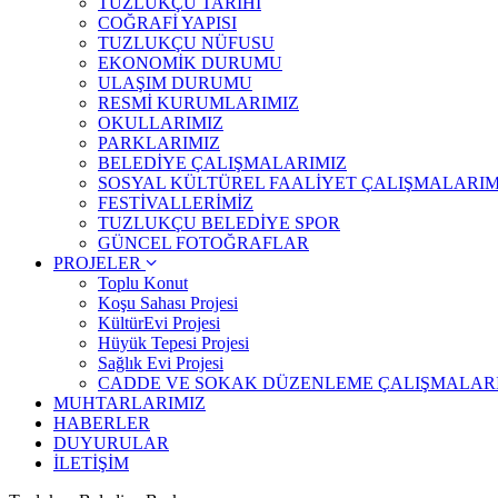
TUZLUKÇU TARİHİ
COĞRAFİ YAPISI
TUZLUKÇU NÜFUSU
EKONOMİK DURUMU
ULAŞIM DURUMU
RESMİ KURUMLARIMIZ
OKULLARIMIZ
PARKLARIMIZ
BELEDİYE ÇALIŞMALARIMIZ
SOSYAL KÜLTÜREL FAALİYET ÇALIŞMALARIM
FESTİVALLERİMİZ
TUZLUKÇU BELEDİYE SPOR
GÜNCEL FOTOĞRAFLAR
PROJELER
Toplu Konut
Koşu Sahası Projesi
KültürEvi Projesi
Hüyük Tepesi Projesi
Sağlık Evi Projesi
CADDE VE SOKAK DÜZENLEME ÇALIŞMALAR
MUHTARLARIMIZ
HABERLER
DUYURULAR
İLETİŞİM