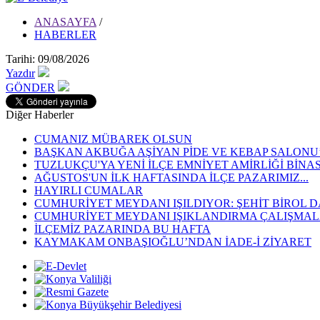
ANASAYFA
/
HABERLER
Tarihi: 09/08/2026
Yazdır
GÖNDER
Diğer Haberler
CUMANIZ MÜBAREK OLSUN
BAŞKAN AKBUĞA AŞİYAN PİDE VE KEBAP SALONU’N
TUZLUKÇU'YA YENİ İLÇE EMNİYET AMİRLİĞİ BİNA
AĞUSTOS'UN İLK HAFTASINDA İLÇE PAZARIMIZ...
HAYIRLI CUMALAR
CUMHURİYET MEYDANI IŞILDIYOR: ŞEHİT BİROL D
CUMHURİYET MEYDANI IŞIKLANDIRMA ÇALIŞMALA
İLÇEMİZ PAZARINDA BU HAFTA
KAYMAKAM ONBAŞIOĞLU’NDAN İADE-İ ZİYARET