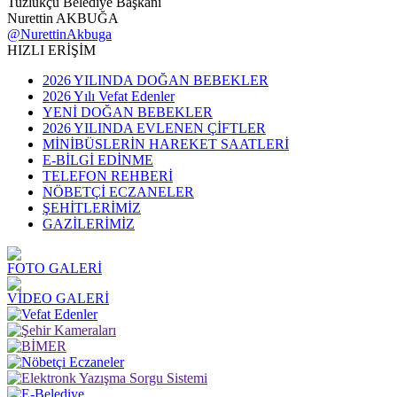
Tuzlukçu Belediye Başkanı
Nurettin AKBUĞA
@NurettinAkbuga
HIZLI ERİŞİM
2026 YILINDA DOĞAN BEBEKLER
2026 Yılı Vefat Edenler
YENİ DOĞAN BEBEKLER
2026 YILINDA EVLENEN ÇİFTLER
MİNİBÜSLERİN HAREKET SAATLERİ
E-BİLGİ EDİNME
TELEFON REHBERİ
NÖBETÇİ ECZANELER
ŞEHİTLERİMİZ
GAZİLERİMİZ
FOTO GALERİ
VİDEO GALERİ