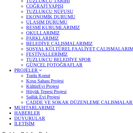
TUZLUKÇU TARİHİ
COĞRAFİ YAPISI
TUZLUKÇU NÜFUSU
EKONOMİK DURUMU
ULAŞIM DURUMU
RESMİ KURUMLARIMIZ
OKULLARIMIZ
PARKLARIMIZ
BELEDİYE ÇALIŞMALARIMIZ
SOSYAL KÜLTÜREL FAALİYET ÇALIŞMALARIM
FESTİVALLERİMİZ
TUZLUKÇU BELEDİYE SPOR
GÜNCEL FOTOĞRAFLAR
PROJELER
Toplu Konut
Koşu Sahası Projesi
KültürEvi Projesi
Hüyük Tepesi Projesi
Sağlık Evi Projesi
CADDE VE SOKAK DÜZENLEME ÇALIŞMALAR
MUHTARLARIMIZ
HABERLER
DUYURULAR
İLETİŞİM