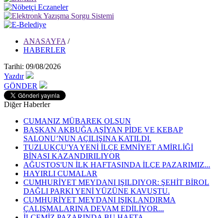
ANASAYFA
/
HABERLER
Tarihi: 09/08/2026
Yazdır
GÖNDER
Diğer Haberler
CUMANIZ MÜBAREK OLSUN
BAŞKAN AKBUĞA AŞİYAN PİDE VE KEBAP
SALONU’NUN AÇILIŞINA KATILDI.
TUZLUKÇU'YA YENİ İLÇE EMNİYET AMİRLİĞİ
BİNASI KAZANDIRILIYOR
AĞUSTOS'UN İLK HAFTASINDA İLÇE PAZARIMIZ...
HAYIRLI CUMALAR
CUMHURİYET MEYDANI IŞILDIYOR: ŞEHİT BİROL
DAĞLI PARKI YENİ YÜZÜNE KAVUŞTU.
CUMHURİYET MEYDANI IŞIKLANDIRMA
ÇALIŞMALARINA DEVAM EDİLİYOR...
İLÇEMİZ PAZARINDA BU HAFTA