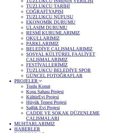
TUZLUKÇU İSMİNİN VERİLİŞİ
TUZLUKÇU TARİHİ
COĞRAFİ YAPISI
TUZLUKÇU NÜFUSU
EKONOMİK DURUMU
ULAŞIM DURUMU
RESMİ KURUMLARIMIZ
OKULLARIMIZ
PARKLARIMIZ
BELEDİYE ÇALIŞMALARIMIZ
SOSYAL KÜLTÜREL FAALİYET
ÇALIŞMALARIMIZ
FESTİVALLERİMİZ
TUZLUKÇU BELEDİYE SPOR
GÜNCEL FOTOĞRAFLAR
PROJELER
Toplu Konut
Koşu Sahası Projesi
KültürEvi Projesi
Hüyük Tepesi Projesi
Sağlık Evi Projesi
CADDE VE SOKAK DÜZENLEME
ÇALIŞMALARI
MUHTARLARIMIZ
HABERLER