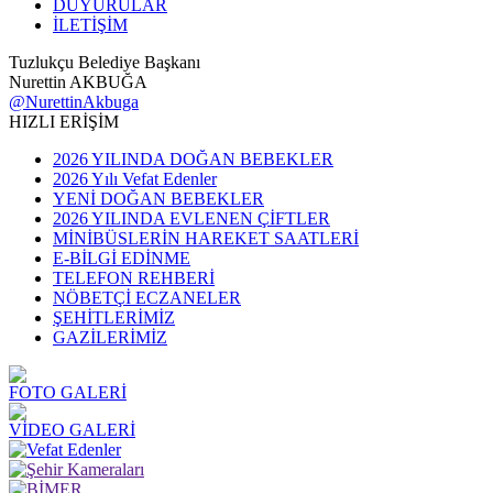
DUYURULAR
İLETİŞİM
Tuzlukçu Belediye Başkanı
Nurettin AKBUĞA
@NurettinAkbuga
HIZLI ERİŞİM
2026 YILINDA DOĞAN BEBEKLER
2026 Yılı Vefat Edenler
YENİ DOĞAN BEBEKLER
2026 YILINDA EVLENEN ÇİFTLER
MİNİBÜSLERİN HAREKET SAATLERİ
E-BİLGİ EDİNME
TELEFON REHBERİ
NÖBETÇİ ECZANELER
ŞEHİTLERİMİZ
GAZİLERİMİZ
FOTO GALERİ
VİDEO GALERİ