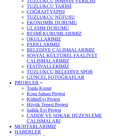
TUZLUKÇU İSMİNİN VERİLİŞİ
TUZLUKÇU TARİHİ
COĞRAFİ YAPISI
TUZLUKÇU NÜFUSU
EKONOMİK DURUMU
ULAŞIM DURUMU
RESMİ KURUMLARIMIZ
OKULLARIMIZ
PARKLARIMIZ
BELEDİYE ÇALIŞMALARIMIZ
SOSYAL KÜLTÜREL FAALİYET
ÇALIŞMALARIMIZ
FESTİVALLERİMİZ
TUZLUKÇU BELEDİYE SPOR
GÜNCEL FOTOĞRAFLAR
PROJELER
Toplu Konut
Koşu Sahası Projesi
KültürEvi Projesi
Hüyük Tepesi Projesi
Sağlık Evi Projesi
CADDE VE SOKAK DÜZENLEME
ÇALIŞMALARI
MUHTARLARIMIZ
HABERLER