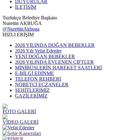
DUYURULAR
İLETİŞİM
Tuzlukçu Belediye Başkanı
Nurettin AKBUĞA
@NurettinAkbuga
HIZLI ERİŞİM
2026 YILINDA DOĞAN BEBEKLER
2026 Yılı Vefat Edenler
YENİ DOĞAN BEBEKLER
2026 YILINDA EVLENEN ÇİFTLER
MİNİBÜSLERİN HAREKET SAATLERİ
E-BİLGİ EDİNME
TELEFON REHBERİ
NÖBETÇİ ECZANELER
ŞEHİTLERİMİZ
GAZİLERİMİZ
FOTO GALERİ
VİDEO GALERİ