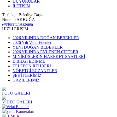
DUYURULAR
İLETİŞİM
Tuzlukçu Belediye Başkanı
Nurettin AKBUĞA
@NurettinAkbuga
HIZLI ERİŞİM
2026 YILINDA DOĞAN BEBEKLER
2026 Yılı Vefat Edenler
YENİ DOĞAN BEBEKLER
2026 YILINDA EVLENEN ÇİFTLER
MİNİBÜSLERİN HAREKET SAATLERİ
E-BİLGİ EDİNME
TELEFON REHBERİ
NÖBETÇİ ECZANELER
ŞEHİTLERİMİZ
GAZİLERİMİZ
FOTO GALERİ
VİDEO GALERİ