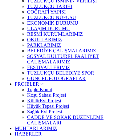
TUZLUKÇU İSMİNİN VERİLİŞİ
TUZLUKÇU TARİHİ
COĞRAFİ YAPISI
TUZLUKÇU NÜFUSU
EKONOMİK DURUMU
ULAŞIM DURUMU
RESMİ KURUMLARIMIZ
OKULLARIMIZ
PARKLARIMIZ
BELEDİYE ÇALIŞMALARIMIZ
SOSYAL KÜLTÜREL FAALİYET
ÇALIŞMALARIMIZ
FESTİVALLERİMİZ
TUZLUKÇU BELEDİYE SPOR
GÜNCEL FOTOĞRAFLAR
PROJELER
Toplu Konut
Koşu Sahası Projesi
KültürEvi Projesi
Hüyük Tepesi Projesi
Sağlık Evi Projesi
CADDE VE SOKAK DÜZENLEME
ÇALIŞMALARI
MUHTARLARIMIZ
HABERLER