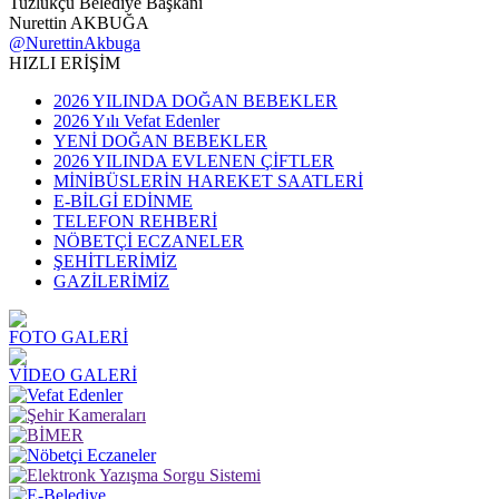
Tuzlukçu Belediye Başkanı
Nurettin AKBUĞA
@NurettinAkbuga
HIZLI ERİŞİM
2026 YILINDA DOĞAN BEBEKLER
2026 Yılı Vefat Edenler
YENİ DOĞAN BEBEKLER
2026 YILINDA EVLENEN ÇİFTLER
MİNİBÜSLERİN HAREKET SAATLERİ
E-BİLGİ EDİNME
TELEFON REHBERİ
NÖBETÇİ ECZANELER
ŞEHİTLERİMİZ
GAZİLERİMİZ
FOTO GALERİ
VİDEO GALERİ