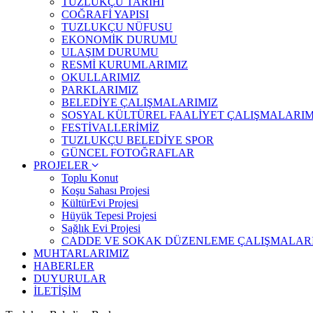
TUZLUKÇU TARİHİ
COĞRAFİ YAPISI
TUZLUKÇU NÜFUSU
EKONOMİK DURUMU
ULAŞIM DURUMU
RESMİ KURUMLARIMIZ
OKULLARIMIZ
PARKLARIMIZ
BELEDİYE ÇALIŞMALARIMIZ
SOSYAL KÜLTÜREL FAALİYET ÇALIŞMALARIM
FESTİVALLERİMİZ
TUZLUKÇU BELEDİYE SPOR
GÜNCEL FOTOĞRAFLAR
PROJELER
Toplu Konut
Koşu Sahası Projesi
KültürEvi Projesi
Hüyük Tepesi Projesi
Sağlık Evi Projesi
CADDE VE SOKAK DÜZENLEME ÇALIŞMALAR
MUHTARLARIMIZ
HABERLER
DUYURULAR
İLETİŞİM