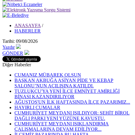
ANASAYFA
/
HABERLER
Tarihi: 09/08/2026
Yazdır
GÖNDER
Diğer Haberler
CUMANIZ MÜBAREK OLSUN
BAŞKAN AKBUĞA AŞİYAN PİDE VE KEBAP
SALONU’NUN AÇILIŞINA KATILDI.
TUZLUKÇU'YA YENİ İLÇE EMNİYET AMİRLİĞİ
BİNASI KAZANDIRILIYOR
AĞUSTOS'UN İLK HAFTASINDA İLÇE PAZARIMIZ...
HAYIRLI CUMALAR
CUMHURİYET MEYDANI IŞILDIYOR: ŞEHİT BİROL
DAĞLI PARKI YENİ YÜZÜNE KAVUŞTU.
CUMHURİYET MEYDANI IŞIKLANDIRMA
ÇALIŞMALARINA DEVAM EDİLİYOR...
İLÇEMİZ PAZARINDA BU HAFTA