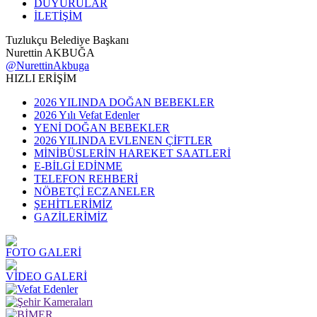
DUYURULAR
İLETİŞİM
Tuzlukçu Belediye Başkanı
Nurettin AKBUĞA
@NurettinAkbuga
HIZLI ERİŞİM
2026 YILINDA DOĞAN BEBEKLER
2026 Yılı Vefat Edenler
YENİ DOĞAN BEBEKLER
2026 YILINDA EVLENEN ÇİFTLER
MİNİBÜSLERİN HAREKET SAATLERİ
E-BİLGİ EDİNME
TELEFON REHBERİ
NÖBETÇİ ECZANELER
ŞEHİTLERİMİZ
GAZİLERİMİZ
FOTO GALERİ
VİDEO GALERİ