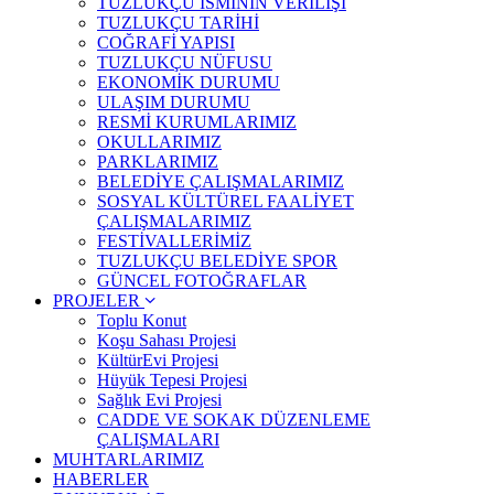
TUZLUKÇU İSMİNİN VERİLİŞİ
TUZLUKÇU TARİHİ
COĞRAFİ YAPISI
TUZLUKÇU NÜFUSU
EKONOMİK DURUMU
ULAŞIM DURUMU
RESMİ KURUMLARIMIZ
OKULLARIMIZ
PARKLARIMIZ
BELEDİYE ÇALIŞMALARIMIZ
SOSYAL KÜLTÜREL FAALİYET
ÇALIŞMALARIMIZ
FESTİVALLERİMİZ
TUZLUKÇU BELEDİYE SPOR
GÜNCEL FOTOĞRAFLAR
PROJELER
Toplu Konut
Koşu Sahası Projesi
KültürEvi Projesi
Hüyük Tepesi Projesi
Sağlık Evi Projesi
CADDE VE SOKAK DÜZENLEME
ÇALIŞMALARI
MUHTARLARIMIZ
HABERLER