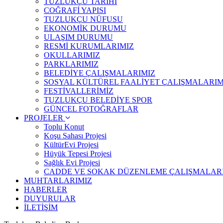
TUZLUKÇU TARİHİ
COĞRAFİ YAPISI
TUZLUKÇU NÜFUSU
EKONOMİK DURUMU
ULAŞIM DURUMU
RESMİ KURUMLARIMIZ
OKULLARIMIZ
PARKLARIMIZ
BELEDİYE ÇALIŞMALARIMIZ
SOSYAL KÜLTÜREL FAALİYET ÇALIŞMALARIM
FESTİVALLERİMİZ
TUZLUKÇU BELEDİYE SPOR
GÜNCEL FOTOĞRAFLAR
PROJELER
Toplu Konut
Koşu Sahası Projesi
KültürEvi Projesi
Hüyük Tepesi Projesi
Sağlık Evi Projesi
CADDE VE SOKAK DÜZENLEME ÇALIŞMALAR
MUHTARLARIMIZ
HABERLER
DUYURULAR
İLETİŞİM