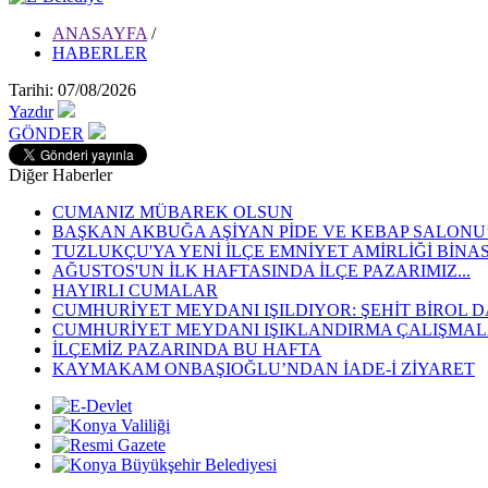
ANASAYFA
/
HABERLER
Tarihi: 07/08/2026
Yazdır
GÖNDER
Diğer Haberler
CUMANIZ MÜBAREK OLSUN
BAŞKAN AKBUĞA AŞİYAN PİDE VE KEBAP SALONU’N
TUZLUKÇU'YA YENİ İLÇE EMNİYET AMİRLİĞİ BİNA
AĞUSTOS'UN İLK HAFTASINDA İLÇE PAZARIMIZ...
HAYIRLI CUMALAR
CUMHURİYET MEYDANI IŞILDIYOR: ŞEHİT BİROL D
CUMHURİYET MEYDANI IŞIKLANDIRMA ÇALIŞMALA
İLÇEMİZ PAZARINDA BU HAFTA
KAYMAKAM ONBAŞIOĞLU’NDAN İADE-İ ZİYARET