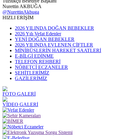
Tuzlukçu Belediye Başkanı
Nurettin AKBUĞA
@NurettinAkbuga
HIZLI ERİŞİM
2026 YILINDA DOĞAN BEBEKLER
2026 Yılı Vefat Edenler
YENİ DOĞAN BEBEKLER
2026 YILINDA EVLENEN ÇİFTLER
MİNİBÜSLERİN HAREKET SAATLERİ
E-BİLGİ EDİNME
TELEFON REHBERİ
NÖBETÇİ ECZANELER
ŞEHİTLERİMİZ
GAZİLERİMİZ
FOTO GALERİ
VİDEO GALERİ