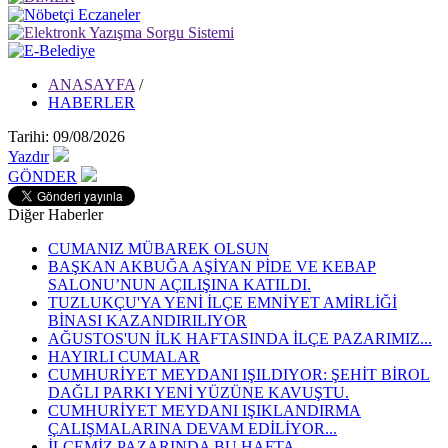
ANASAYFA
/
HABERLER
Tarihi: 09/08/2026
Yazdır
GÖNDER
Diğer Haberler
CUMANIZ MÜBAREK OLSUN
BAŞKAN AKBUĞA AŞİYAN PİDE VE KEBAP
SALONU’NUN AÇILIŞINA KATILDI.
TUZLUKÇU'YA YENİ İLÇE EMNİYET AMİRLİĞİ
BİNASI KAZANDIRILIYOR
AĞUSTOS'UN İLK HAFTASINDA İLÇE PAZARIMIZ...
HAYIRLI CUMALAR
CUMHURİYET MEYDANI IŞILDIYOR: ŞEHİT BİROL
DAĞLI PARKI YENİ YÜZÜNE KAVUŞTU.
CUMHURİYET MEYDANI IŞIKLANDIRMA
ÇALIŞMALARINA DEVAM EDİLİYOR...
İLÇEMİZ PAZARINDA BU HAFTA