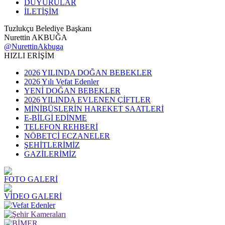
DUYURULAR
İLETİŞİM
Tuzlukçu Belediye Başkanı
Nurettin AKBUĞA
@NurettinAkbuga
HIZLI ERİŞİM
2026 YILINDA DOĞAN BEBEKLER
2026 Yılı Vefat Edenler
YENİ DOĞAN BEBEKLER
2026 YILINDA EVLENEN ÇİFTLER
MİNİBÜSLERİN HAREKET SAATLERİ
E-BİLGİ EDİNME
TELEFON REHBERİ
NÖBETÇİ ECZANELER
ŞEHİTLERİMİZ
GAZİLERİMİZ
FOTO GALERİ
VİDEO GALERİ