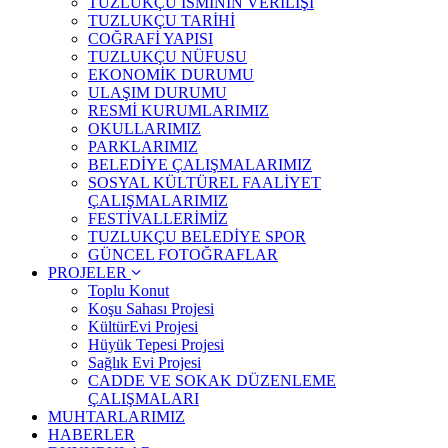
TUZLUKÇU İSMİNİN VERİLİŞİ
TUZLUKÇU TARİHİ
COĞRAFİ YAPISI
TUZLUKÇU NÜFUSU
EKONOMİK DURUMU
ULAŞIM DURUMU
RESMİ KURUMLARIMIZ
OKULLARIMIZ
PARKLARIMIZ
BELEDİYE ÇALIŞMALARIMIZ
SOSYAL KÜLTÜREL FAALİYET
ÇALIŞMALARIMIZ
FESTİVALLERİMİZ
TUZLUKÇU BELEDİYE SPOR
GÜNCEL FOTOĞRAFLAR
PROJELER
Toplu Konut
Koşu Sahası Projesi
KültürEvi Projesi
Hüyük Tepesi Projesi
Sağlık Evi Projesi
CADDE VE SOKAK DÜZENLEME
ÇALIŞMALARI
MUHTARLARIMIZ
HABERLER