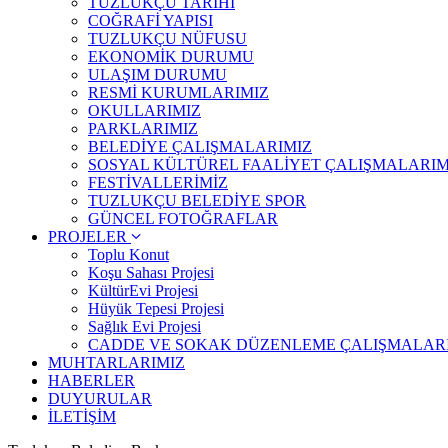
TUZLUKÇU TARİHİ
COĞRAFİ YAPISI
TUZLUKÇU NÜFUSU
EKONOMİK DURUMU
ULAŞIM DURUMU
RESMİ KURUMLARIMIZ
OKULLARIMIZ
PARKLARIMIZ
BELEDİYE ÇALIŞMALARIMIZ
SOSYAL KÜLTÜREL FAALİYET ÇALIŞMALARIM
FESTİVALLERİMİZ
TUZLUKÇU BELEDİYE SPOR
GÜNCEL FOTOĞRAFLAR
PROJELER
Toplu Konut
Koşu Sahası Projesi
KültürEvi Projesi
Hüyük Tepesi Projesi
Sağlık Evi Projesi
CADDE VE SOKAK DÜZENLEME ÇALIŞMALAR
MUHTARLARIMIZ
HABERLER
DUYURULAR
İLETİŞİM