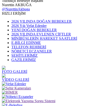
Tuzlukçu Belediye Başkanı
Nurettin AKBUĞA
@NurettinAkbuga
HIZLI ERİŞİM
2026 YILINDA DOĞAN BEBEKLER
2026 Yılı Vefat Edenler
YENİ DOĞAN BEBEKLER
2026 YILINDA EVLENEN ÇİFTLER
MİNİBÜSLERİN HAREKET SAATLERİ
E-BİLGİ EDİNME
TELEFON REHBERİ
NÖBETÇİ ECZANELER
ŞEHİTLERİMİZ
GAZİLERİMİZ
FOTO GALERİ
VİDEO GALERİ