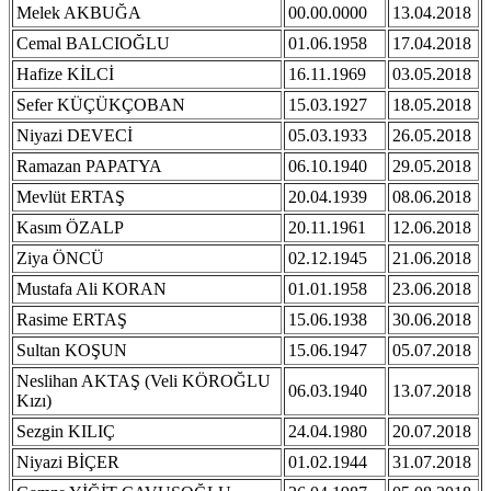
Melek AKBUĞA
00.00.0000
13.04.2018
Cemal BALCIOĞLU
01.06.1958
17.04.2018
Hafize KİLCİ
16.11.1969
03.05.2018
Sefer KÜÇÜKÇOBAN
15.03.1927
18.05.2018
Niyazi DEVECİ
05.03.1933
26.05.2018
Ramazan PAPATYA
06.10.1940
29.05.2018
Mevlüt ERTAŞ
20.04.1939
08.06.2018
Kasım ÖZALP
20.11.1961
12.06.2018
Ziya ÖNCÜ
02.12.1945
21.06.2018
Mustafa Ali KORAN
01.01.1958
23.06.2018
Rasime ERTAŞ
15.06.1938
30.06.2018
Sultan KOŞUN
15.06.1947
05.07.2018
Neslihan AKTAŞ (Veli KÖROĞLU
06.03.1940
13.07.2018
Kızı)
Sezgin KILIÇ
24.04.1980
20.07.2018
Niyazi BİÇER
01.02.1944
31.07.2018