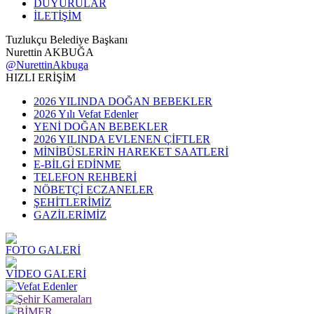
DUYURULAR
İLETİŞİM
Tuzlukçu Belediye Başkanı
Nurettin AKBUĞA
@NurettinAkbuga
HIZLI ERİŞİM
2026 YILINDA DOĞAN BEBEKLER
2026 Yılı Vefat Edenler
YENİ DOĞAN BEBEKLER
2026 YILINDA EVLENEN ÇİFTLER
MİNİBÜSLERİN HAREKET SAATLERİ
E-BİLGİ EDİNME
TELEFON REHBERİ
NÖBETÇİ ECZANELER
ŞEHİTLERİMİZ
GAZİLERİMİZ
FOTO GALERİ
VİDEO GALERİ