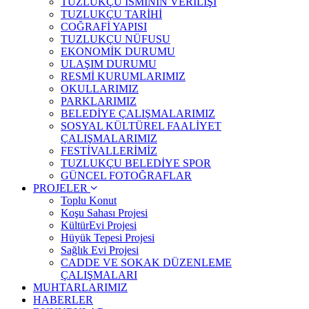
TUZLUKÇU İSMİNİN VERİLİŞİ
TUZLUKÇU TARİHİ
COĞRAFİ YAPISI
TUZLUKÇU NÜFUSU
EKONOMİK DURUMU
ULAŞIM DURUMU
RESMİ KURUMLARIMIZ
OKULLARIMIZ
PARKLARIMIZ
BELEDİYE ÇALIŞMALARIMIZ
SOSYAL KÜLTÜREL FAALİYET
ÇALIŞMALARIMIZ
FESTİVALLERİMİZ
TUZLUKÇU BELEDİYE SPOR
GÜNCEL FOTOĞRAFLAR
PROJELER
Toplu Konut
Koşu Sahası Projesi
KültürEvi Projesi
Hüyük Tepesi Projesi
Sağlık Evi Projesi
CADDE VE SOKAK DÜZENLEME
ÇALIŞMALARI
MUHTARLARIMIZ
HABERLER