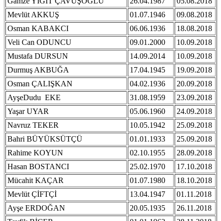
Gamze YİĞİT ÇAVUŞOĞLU
26.04.1987
05.08.2018
Mevlüt AKKUŞ
01.07.1946
09.08.2018
Osman KABAKCI
06.06.1936
18.08.2018
Veli Can ODUNCU
09.01.2000
10.09.2018
Mustafa DURSUN
14.09.2014
10.09.2018
Durmuş AKBUĞA
17.04.1945
19.09.2018
Osman ÇALIŞKAN
04.02.1936
20.09.2018
AyşeDudu EKE
31.08.1959
23.09.2018
Yaşar UYAR
05.06.1960
24.09.2018
Navruz TEKER
10.05.1942
25.09.2018
Bahri BÜYÜKSÜTÇÜ
01.01.1933
25.09.2018
Rahime KOYUN
02.10.1955
28.09.2018
Hasan BOSTANCI
25.02.1970
17.10.2018
Mücahit KAÇAR
01.07.1980
18.10.2018
Mevlüt ÇİFTÇİ
13.04.1947
01.11.2018
Ayşe ERDOĞAN
20.05.1935
26.11.2018