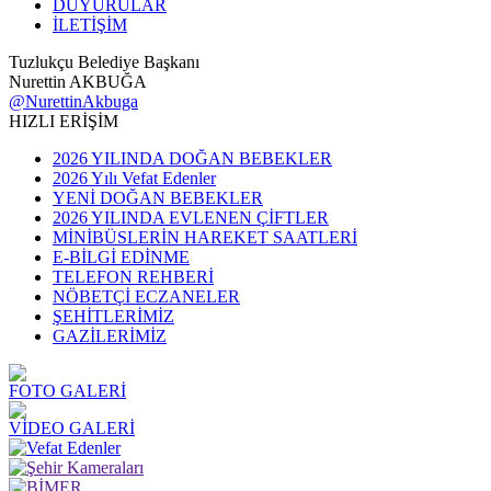
DUYURULAR
İLETİŞİM
Tuzlukçu Belediye Başkanı
Nurettin AKBUĞA
@NurettinAkbuga
HIZLI ERİŞİM
2026 YILINDA DOĞAN BEBEKLER
2026 Yılı Vefat Edenler
YENİ DOĞAN BEBEKLER
2026 YILINDA EVLENEN ÇİFTLER
MİNİBÜSLERİN HAREKET SAATLERİ
E-BİLGİ EDİNME
TELEFON REHBERİ
NÖBETÇİ ECZANELER
ŞEHİTLERİMİZ
GAZİLERİMİZ
FOTO GALERİ
VİDEO GALERİ