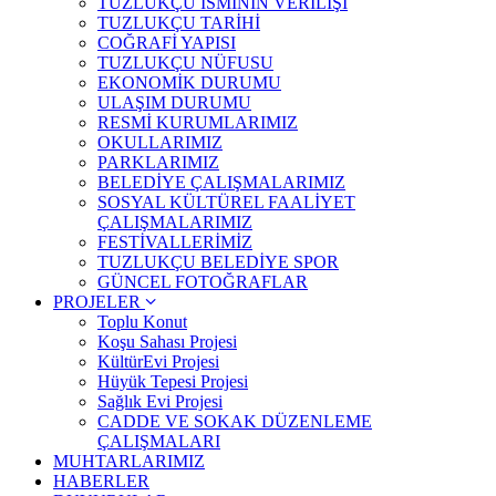
TUZLUKÇU İSMİNİN VERİLİŞİ
TUZLUKÇU TARİHİ
COĞRAFİ YAPISI
TUZLUKÇU NÜFUSU
EKONOMİK DURUMU
ULAŞIM DURUMU
RESMİ KURUMLARIMIZ
OKULLARIMIZ
PARKLARIMIZ
BELEDİYE ÇALIŞMALARIMIZ
SOSYAL KÜLTÜREL FAALİYET
ÇALIŞMALARIMIZ
FESTİVALLERİMİZ
TUZLUKÇU BELEDİYE SPOR
GÜNCEL FOTOĞRAFLAR
PROJELER
Toplu Konut
Koşu Sahası Projesi
KültürEvi Projesi
Hüyük Tepesi Projesi
Sağlık Evi Projesi
CADDE VE SOKAK DÜZENLEME
ÇALIŞMALARI
MUHTARLARIMIZ
HABERLER