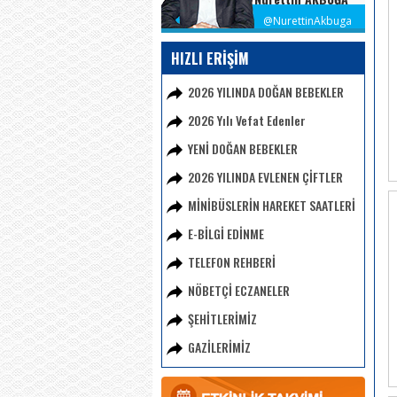
@NurettinAkbuga
HIZLI ERİŞİM
2026 YILINDA DOĞAN BEBEKLER
2026 Yılı Vefat Edenler
YENİ DOĞAN BEBEKLER
2026 YILINDA EVLENEN ÇİFTLER
MİNİBÜSLERİN HAREKET SAATLERİ
E-BİLGİ EDİNME
TELEFON REHBERİ
NÖBETÇİ ECZANELER
ŞEHİTLERİMİZ
GAZİLERİMİZ