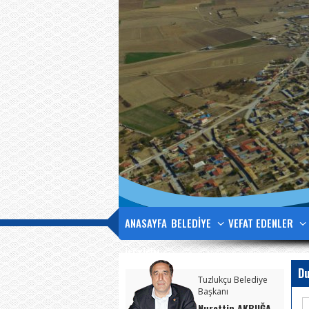
ANASAYFA
BELEDİYE
VEFAT EDENLER
İLETİŞİM
Du
Tuzlukçu Belediye
Başkanı
Nurettin AKBUĞA