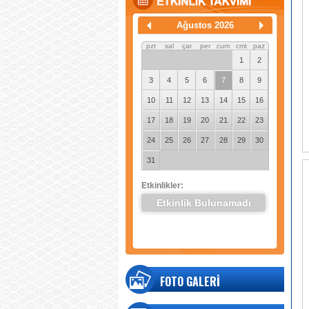
Ağustos 2026
pzt
sal
çar
per
cum
cmt
paz
1
2
3
4
5
6
7
8
9
10
11
12
13
14
15
16
17
18
19
20
21
22
23
24
25
26
27
28
29
30
31
Etkinlikler:
Etkinlik Bulunamadı
FOTO GALERİ