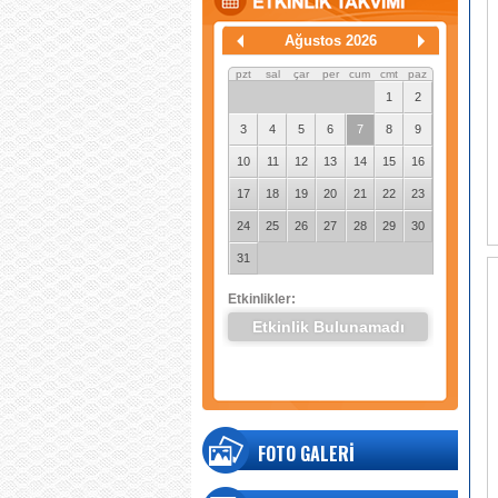
Ağustos 2026
pzt
sal
çar
per
cum
cmt
paz
1
2
3
4
5
6
7
8
9
10
11
12
13
14
15
16
17
18
19
20
21
22
23
24
25
26
27
28
29
30
31
Etkinlikler:
Etkinlik Bulunamadı
FOTO GALERİ