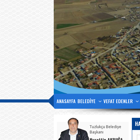
ANASAYFA
BELEDİYE
VEFAT EDENLER
İLETİŞİM
H
Tuzlukçu Belediye
Başkanı
Nurettin AKBUĞA