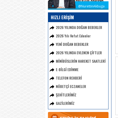
@NurettinAkbuga
HIZLI ERİŞİM
2026 YILINDA DOĞAN BEBEKLER
2026 Yılı Vefat Edenler
YENİ DOĞAN BEBEKLER
2026 YILINDA EVLENEN ÇİFTLER
MİNİBÜSLERİN HAREKET SAATLERİ
E-BİLGİ EDİNME
TELEFON REHBERİ
NÖBETÇİ ECZANELER
ŞEHİTLERİMİZ
GAZİLERİMİZ