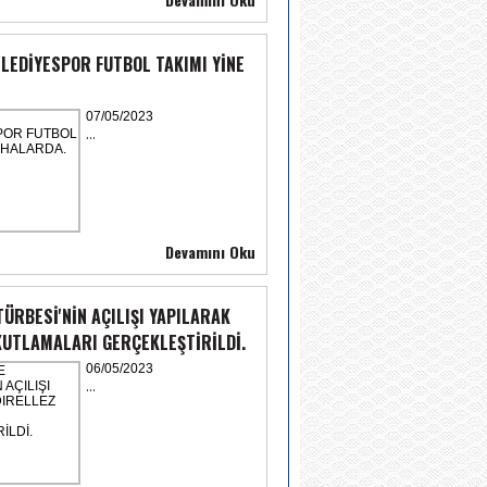
LEDİYESPOR FUTBOL TAKIMI YİNE
07/05/2023
...
Devamını Oku
TÜRBESİ'NİN AÇILIŞI YAPILARAK
KUTLAMALARI GERÇEKLEŞTİRİLDİ.
06/05/2023
...