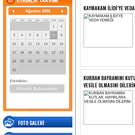
KAYMAKAM İLİDİ’YE VEDA
Ağustos 2026
pzt
sal
çar
per
cum
cmt
paz
1
2
3
4
5
6
7
8
9
10
11
12
13
14
15
16
17
18
19
20
21
22
23
24
25
26
27
28
29
30
31
KURBAN BAYRAMINI KUT
Etkinlikler:
VESİLE OLMASINI DİLERİ
Etkinlik Bulunamadı
FOTO GALERİ