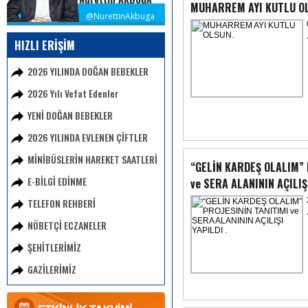
MUHARREM AYI KUTLU O
@NurettinAkbuga
HIZLI ERİŞİM
2026 YILINDA DOĞAN BEBEKLER
2026 Yılı Vefat Edenler
YENİ DOĞAN BEBEKLER
2026 YILINDA EVLENEN ÇİFTLER
MİNİBÜSLERİN HAREKET SAATLERİ
“GELİN KARDEŞ OLALIM” 
E-BİLGİ EDİNME
ve SERA ALANININ AÇILIŞI
TELEFON REHBERİ
NÖBETÇİ ECZANELER
ŞEHİTLERİMİZ
GAZİLERİMİZ