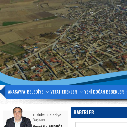
ANASAYFA
BELEDİYE
VEFAT EDENLER
YENİ DOĞAN BEBEKLER
İLETİŞİM
HABERLER
Tuzlukçu Belediye
Başkanı
Nurettin AKBUĞA