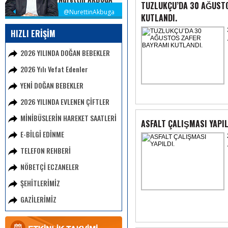
TUZLUKÇU’DA 30 AĞUST
@NurettinAkbuga
KUTLANDI.
HIZLI ERİŞİM
2026 YILINDA DOĞAN BEBEKLER
2026 Yılı Vefat Edenler
YENİ DOĞAN BEBEKLER
2026 YILINDA EVLENEN ÇİFTLER
MİNİBÜSLERİN HAREKET SAATLERİ
ASFALT ÇALIŞMASI YAPIL
E-BİLGİ EDİNME
TELEFON REHBERİ
NÖBETÇİ ECZANELER
ŞEHİTLERİMİZ
GAZİLERİMİZ