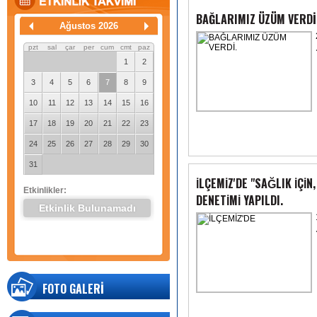
BAĞLARIMIZ ÜZÜM VERDİ
Ağustos 2026
pzt
sal
çar
per
cum
cmt
paz
1
2
3
4
5
6
7
8
9
10
11
12
13
14
15
16
17
18
19
20
21
22
23
24
25
26
27
28
29
30
31
İLÇEMİZ'DE "SAĞLIK İÇİN, 
Etkinlikler:
DENETİMİ YAPILDI.
Etkinlik Bulunamadı
FOTO GALERİ