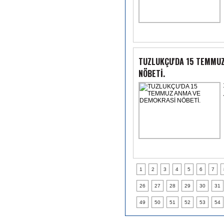
TUZLUKÇU'DA 15 TEMMU
NÖBETİ.
1
2
3
4
5
6
7
26
27
28
29
30
31
49
50
51
52
53
54