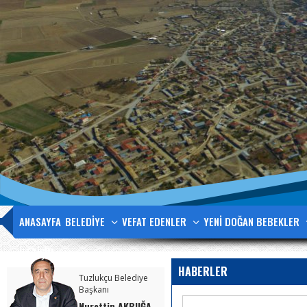
ANASAYFA
BELEDİYE
VEFAT EDENLER
YENİ DOĞAN BEBEKLER
İLETİŞİM
HABERLER
Tuzlukçu Belediye
Başkanı
Nurettin AKBUĞA