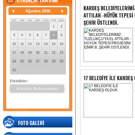
KARDEŞ BELEDİYELERİMİ
Ağustos 2026
ATTILAR -HÜYÜK TEPESİ 
pzt
sal
çar
per
cum
cmt
paz
ŞEHİR ÜSTLENDİ.
1
2
3
4
5
6
7
8
9
10
11
12
13
14
15
16
17
18
19
20
21
22
23
24
25
26
27
28
29
30
31
17 BELEDİYE İLE KARDEŞ
Etkinlikler:
Etkinlik Bulunamadı
FOTO GALERİ