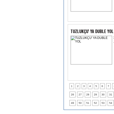
TUZLUKÇU' YA DUBLE YOL
1
2
3
4
5
6
7
26
27
28
29
30
31
49
50
51
52
53
54