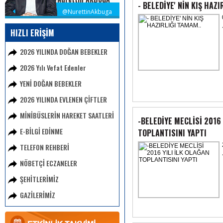
- BELEDİYE' NİN KIŞ HAZ
@NurettinAkbuga
HIZLI ERİŞİM
2026 YILINDA DOĞAN BEBEKLER
2026 Yılı Vefat Edenler
YENİ DOĞAN BEBEKLER
2026 YILINDA EVLENEN ÇİFTLER
MİNİBÜSLERİN HAREKET SAATLERİ
-BELEDİYE MECLİSİ 2016 
E-BİLGİ EDİNME
TOPLANTISINI YAPTI
TELEFON REHBERİ
NÖBETÇİ ECZANELER
ŞEHİTLERİMİZ
GAZİLERİMİZ