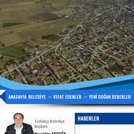
ANASAYFA
BELEDİYE
VEFAT EDENLER
YENİ DOĞAN BEBEKLER
İLETİŞİM
HABERLER
Tuzlukçu Belediye
Başkanı
Nurettin AKBUĞA