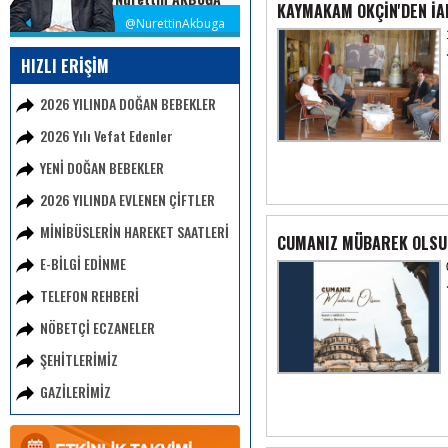
KAYMAKAM OKÇİN'DEN İAD
@NurettinAkbuga
HIZLI ERİŞİM
2026 YILINDA DOĞAN BEBEKLER
2026 Yılı Vefat Edenler
YENİ DOĞAN BEBEKLER
2026 YILINDA EVLENEN ÇİFTLER
MİNİBÜSLERİN HAREKET SAATLERİ
CUMANIZ MÜBAREK OLSU
E-BİLGİ EDİNME
TELEFON REHBERİ
NÖBETÇİ ECZANELER
ŞEHİTLERİMİZ
GAZİLERİMİZ