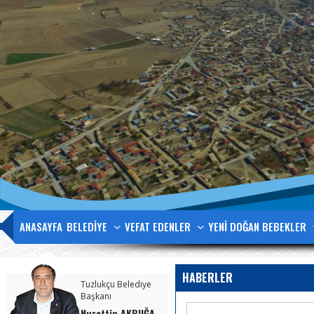
ANASAYFA
BELEDİYE
VEFAT EDENLER
YENİ DOĞAN BEBEKLER
İLETİŞİM
HABERLER
Tuzlukçu Belediye
Başkanı
Nurettin AKBUĞA