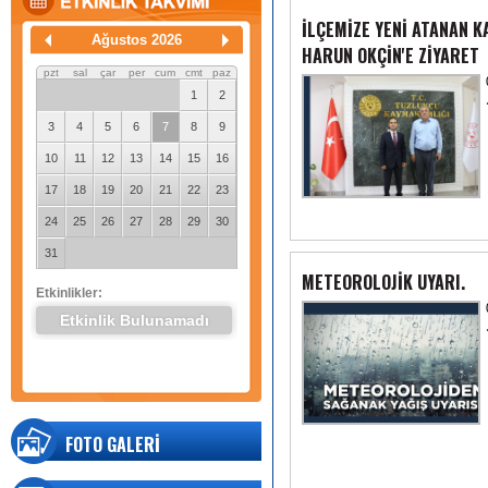
İLÇEMİZE YENİ ATANAN 
Ağustos 2026
HARUN OKÇİN'E ZİYARET
pzt
sal
çar
per
cum
cmt
paz
1
2
3
4
5
6
7
8
9
10
11
12
13
14
15
16
17
18
19
20
21
22
23
24
25
26
27
28
29
30
31
METEOROLOJİK UYARI.
Etkinlikler:
Etkinlik Bulunamadı
FOTO GALERİ